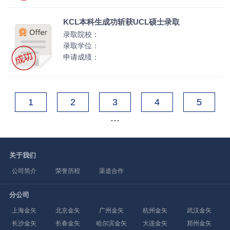
KCL本科生成功斩获UCL硕士录取
录取院校：
录取学位：
申请成绩：
1
2
3
4
5
···
关于我们
公司简介
荣誉历程
渠道合作
分公司
上海金矢
北京金矢
广州金矢
杭州金矢
武汉金矢
长沙金矢
长春金矢
哈尔滨金矢
大连金矢
郑州金矢