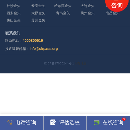
长沙金矢
长春金矢
哈尔滨金矢
大连金矢
郑州金矢
西安金矢
太原金矢
青岛金矢
衢州金矢
南昌金矢
佛山金矢
苏州金矢
联系我们
联系电话：
4000800516
投诉建议邮箱：
info@ukpass.org
京ICP备17005244号-1
网站地图
电话咨询
评估选校
在线咨询