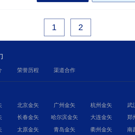
1
2
们
介
荣誉历程
渠道合作
矢
北京金矢
广州金矢
杭州金矢
武
矢
长春金矢
哈尔滨金矢
大连金矢
郑
矢
太原金矢
青岛金矢
衢州金矢
南